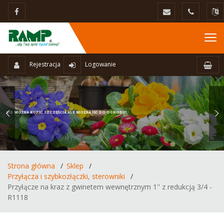
Rejestracja
Logowanie
NIE MOŻNA KUPIĆ SZCZĘŚCIA ALE MOŻNA IŚĆ DO OGRODU!
Strona główna
Sklep
Przyłącza i szybkozłączki, sterowniki
Przyłącze na kraz z gwinetem wewnętrznym 1'' z redukcją 3/4 -
R1118